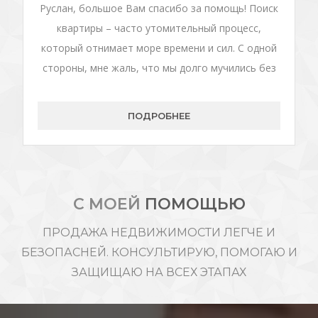
Руслан, большое Вам спасибо за помощь! Поиск
квартиры – часто утомительный процесс,
который отнимает море времени и сил. С одной
стороны, мне жаль, что мы долго мучились без
Вас. С другой – хорошо, что нам Вас
посоветовали:) Вы задаете правильные вопросы,
ПОДРОБНЕЕ
хорошо чувствуете клиента, подбираете нужный
вариант, а не тратите время. В нашем случае –
попадание с первого раза:) Плюс грамотное и
внимательное сопровождение переговоров с
С МОЕЙ
ПОМОЩЬЮ
клиентом, оформления итд. Я с удовольствием
буду рекомендовать Ваши услуги всем. Спасибо!
ПРОДАЖА НЕДВИЖИМОСТИ ЛЕГЧЕ И
P.S. Андрей тоже доволен:)
БЕЗОПАСНЕЙ. КОНСУЛЬТИРУЮ, ПОМОГАЮ И
ЗАЩИЩАЮ НА ВСЕХ ЭТАПАХ